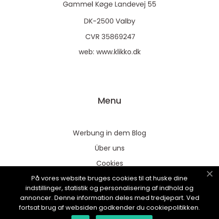
web:
www.klikko.dk
Menu
Werbung in dem Blog
Über uns
Cookies
På vores website bruges cookies til at huske dine
Kontaktiere uns
indstillinger, statistik og personalisering af indhold og
Sitemap
annoncer. Denne information deles med tredjepart. Ved
fortsat brug af websiden godkender du cookiepolitikken.